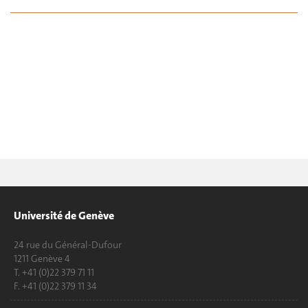
Université de Genève
24 rue du Général-Dufour
1211 Genève 4
T. +41 (0)22 379 71 11
F. +41 (0)22 379 11 34