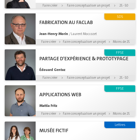
Faire créer
>
Faire conceptualiser un projet
>
25 - 50
SDS
FABRICATION AU FACLAB
Jean-Henry Morin
/ Laurent Moccozet
Faire créer
>
Faire conceptualiser un projet
>
Moins de 25
FPSE
PARTAGE D’EXPÉRIENCE & PROTOTYPAGE
Édouard Gentaz
Faire créer
>
Faire conceptualiser un projet
>
25 - 50
FPSE
APPLICATIONS WEB
Mattia Fritz
Faire créer
>
Faire conceptualiser un projet
>
Moins de 25
Lettres
MUSÉE FICTIF