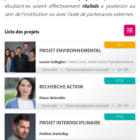
étudiant-es soient effectivement
réalisés
a posteriori au
sein de l'institution ou avec l'aide de partenaires externes.
Liste des projets
SDS
PROJET ENVIRONNEMENTAL
Aucun projet
correspondant à vos critères
Louise Gallagher
/ Helen Curtis, Julien Forbat, Charlotte Poussin
n'a été
trouvé
Faire créer
>
Faire conceptualiser un projet
>
50 - 100
FPSE
RECHERCHE ACTION
Diana Volonakis
Faire créer
>
Faire conceptualiser un projet
>
50 - 100
FPSE
PROJET INTERDISCIPLINAIRE
Frédéric Darbellay