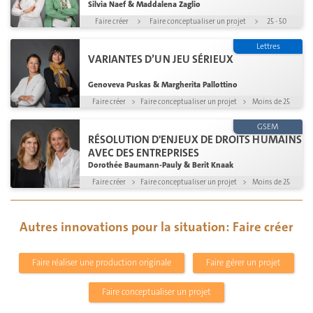
Silvia Naef & Maddalena Zaglio
Faire créer
>
Faire conceptualiser un projet
>
25 - 50
Lettres
VARIANTES D’UN JEU SÉRIEUX
Genoveva Puskas & Margherita Pallottino
Faire créer
>
Faire conceptualiser un projet
>
Moins de 25
GSEM
RÉSOLUTION D'ENJEUX DE DROITS HUMAINS
AVEC DES ENTREPRISES
Dorothée Baumann-Pauly & Berit Knaak
Faire créer
>
Faire conceptualiser un projet
>
Moins de 25
Autres innovations pour la situation: Faire créer
Faire réaliser une production originale
Faire gérer un projet
Faire conceptualiser un projet