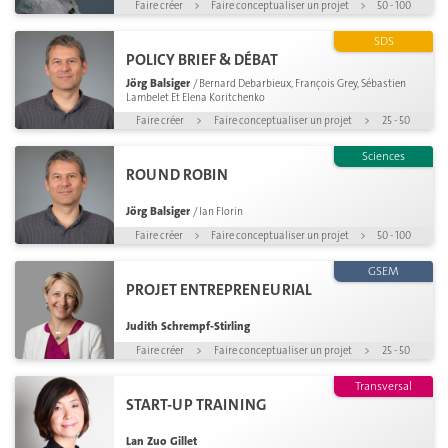
Faire créer
>
Faire conceptualiser un projet
>
50 - 100
SDS
POLICY BRIEF & DÉBAT
Jörg Balsiger
/ Bernard Debarbieux, François Grey, Sébastien
Lambelet Et Elena Koritchenko
Faire créer
>
Faire conceptualiser un projet
>
25 - 50
Sciences
ROUND ROBIN
Jörg Balsiger
/ Ian Florin
Faire créer
>
Faire conceptualiser un projet
>
50 - 100
GSEM
PROJET ENTREPRENEURIAL
Judith Schrempf-Stirling
Faire créer
>
Faire conceptualiser un projet
>
25 - 50
Transversal
START-UP TRAINING
Lan Zuo Gillet