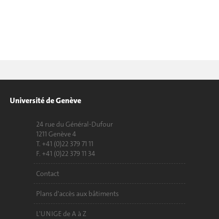
Université de Genève
24 rue du Général-Dufour
1211 Genève 4
T. +41 (0)22 379 71 11
F. +41 (0)22 379 11 34
Contact
Plans d'accès aux bâtiments
L'UNIGE de A à Z