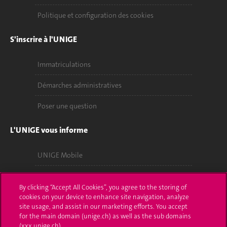
Politique et configuration des cookies
S'inscrire à l'UNIGE
Immatriculations
Démarches administratives
Poser une question
L'UNIGE vous informe
UNIGE Mobile
Médias
By clicking “Accept All Cookies”, you agree to the storing of
Offres d'emploi
cookies on your device to enhance site navigation, analyze
site usage, and assist in our marketing efforts. You accept
for the main domain (unige.ch) as well as the sub domains
Bibliothèque
(xxx.unige.ch).