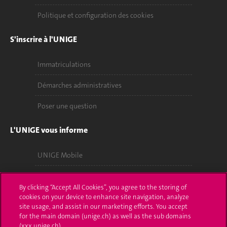
Politique et configuration des cookies
S'inscrire à l'UNIGE
Immatriculations
Démarches administratives
Poser une question
L'UNIGE vous informe
UNIGE Mobile
Médias
By clicking “Accept All Cookies”, you agree to the storing of
Offres d'emploi
cookies on your device to enhance site navigation, analyze
site usage, and assist in our marketing efforts. You accept
for the main domain (unige.ch) as well as the sub domains
Bibliothèque
(xxx.unige.ch).