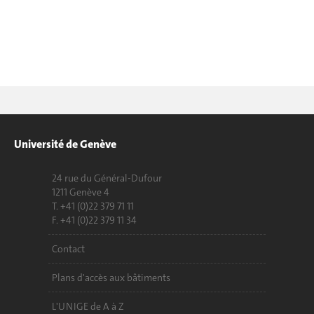
Université de Genève
24 rue du Général-Dufour
1211 Genève 4
T. +41 (0)22 379 71 11
F. +41 (0)22 379 11 34
Contact
Plans d'accès aux bâtiments
L'UNIGE de A à Z