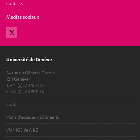
Contacts
Medias sociaux
Université de Genève
24 rue du Général-Dufour
1211 Genève 4
T. +41 (0)22 379 71 11
F. +41 (0)22 379 11 34
Contact
Plans d'accès aux bâtiments
L'UNIGE de A à Z