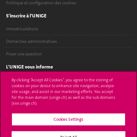
Politique et configuration des cookies
S'inscrire à l'UNIGE
Immatriculations
Démarches administratives
Poser une question
L'UNIGE vous informe
UNIGE Mobile
By clicking “Accept All Cookies”, you agree to the storing of
cookies on your device to enhance site navigation, analyze
site usage, and assist in our marketing efforts. You accept
Médias
for the main domain (unige.ch) as well as the sub domains
(xxx.unige.ch).
Offres d'emploi
Bibliothèque
Cookies Settings
Calendrier académique