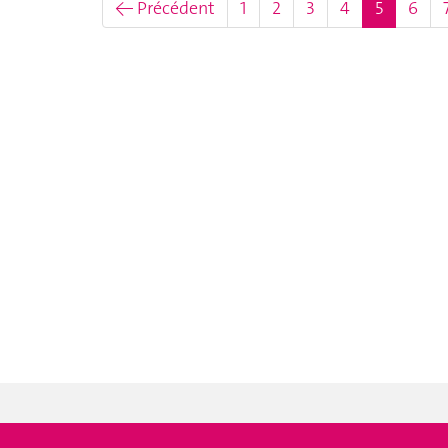
(actuel)
← Précédent
1
2
3
4
5
6