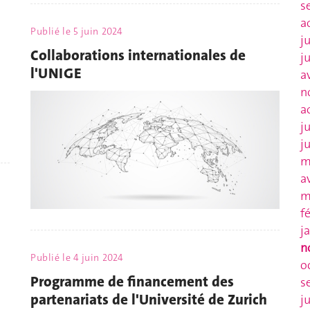
s
a
Publié le
5 juin 2024
j
Collaborations internationales de
j
l'UNIGE
a
n
a
j
j
m
a
m
f
j
n
Publié le
4 juin 2024
o
Programme de financement des
s
partenariats de l'Université de Zurich
j