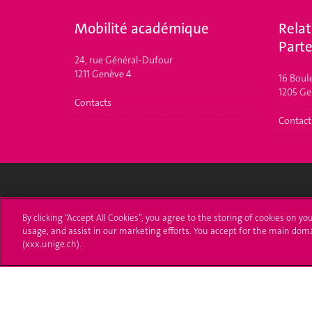
Mobilité académique
Relat
Parte
24, rue Général-Dufour
1211 Genève 4
16 Boul
1205 Ge
Contacts
Contact
Université de Genève
S'ins
By clicking “Accept All Cookies”, you agree to the storing of cookies on yo
usage, and assist in our marketing efforts. You accept for the main dom
24 rue du Général-Dufour
Immatri
(xxx.unige.ch).
1211 Genève 4
T. +41 (0)22 379 71 11
Démarch
F. +41 (0)22 379 11 34
Poser u
Contact