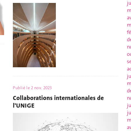
j
m
a
m
f
d
n
o
s
a
j
m
Publié le
2 nov. 2023
d
Collaborations internationales de
n
l'UNIGE
j
j
m
a