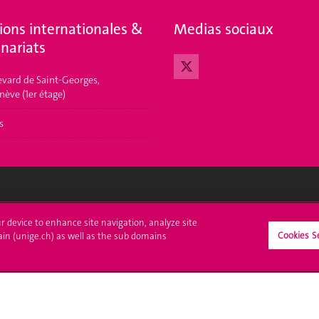
ions internationales &
Medias sociaux
nariats
evard de Saint-Georges,
nève (1er étage)
s
crire à l'UNIGE
L'UNIGE vous informe
ur device to enhance site navigation, analyze site
Cookies S
ain (unige.ch) as well as the sub domains
culations
UNIGE Mobile
es administratives
Médias
ne question
Offres d'emploi