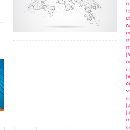
m
f
d
n
o
m
m
j
n
a
j
d
s
a
j
j
m
a