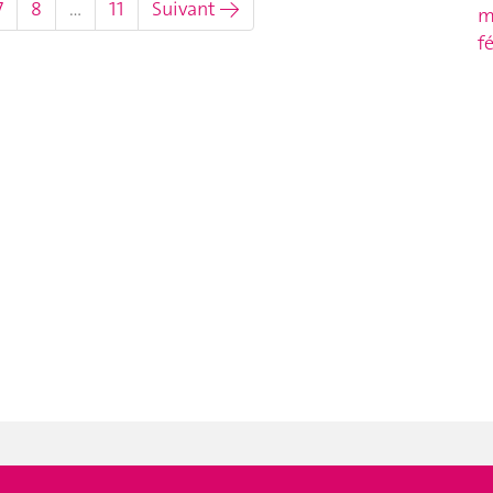
7
8
…
11
Suivant →
m
f