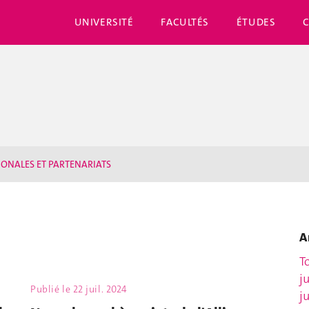
UNIVERSITÉ
FACULTÉS
ÉTUDES
IONALES ET PARTENARIATS
A
T
j
Publié le
22 juil. 2024
j