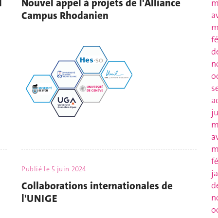
l
Nouvel appel à projets de l'Alliance
m
Campus Rhodanien
a
m
f
d
n
o
s
a
j
m
a
m
f
Publié le
5 juin 2024
j
Collaborations internationales de
d
l'UNIGE
n
o