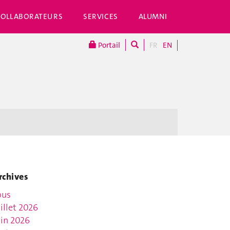
COLLABORATEURS
SERVICES
ALUMNI
Portail
FR
EN
rchives
ous
uillet 2026
uin 2026