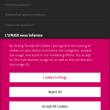
Immatriculations
Démarches administratives
Poser une question
L'UNIGE vous informe
UNIGE Mobile
By clicking “Accept All Cookies”, you agree to the storing of
cookies on your device to enhance site navigation, analyze
site usage, and assist in our marketing efforts. You accept
Médias
for the main domain (unige.ch) as well as the sub domains
(xxx.unige.ch).
Offres d'emploi
Bibliothèque
Cookies Settings
Calendrier académique
Reject All
Médias sociaux UNIGE
Accept All Cookies