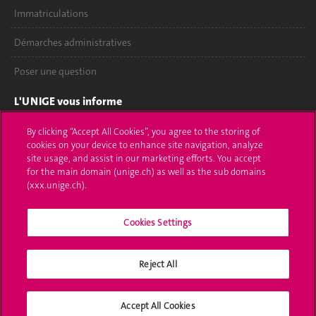
Immatriculations
Démarches administratives
Poser une question
L'UNIGE vous informe
UNIGE Mobile
By clicking “Accept All Cookies”, you agree to the storing of
cookies on your device to enhance site navigation, analyze
site usage, and assist in our marketing efforts. You accept
Médias
for the main domain (unige.ch) as well as the sub domains
(xxx.unige.ch).
Offres d'emploi
Bibliothèque
Cookies Settings
Calendrier académique
Reject All
Médias sociaux UNIGE
Accept All Cookies