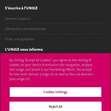
S'inscrire à l'UNIGE
Immatriculations
Démarches administratives
Poser une question
L'UNIGE vous informe
UNIGE Mobile
By clicking “Accept All Cookies”, you agree to the storing of
cookies on your device to enhance site navigation, analyze
site usage, and assist in our marketing efforts. You accept
Médias
for the main domain (unige.ch) as well as the sub domains
(xxx.unige.ch).
Offres d'emploi
Bibliothèque
Cookies Settings
Calendrier académique
Reject All