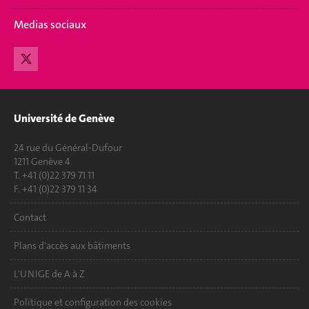
Medias sociaux
Université de Genève
24 rue du Général-Dufour
1211 Genève 4
T. +41 (0)22 379 71 11
F. +41 (0)22 379 11 34
Contact
Plans d'accès aux bâtiments
L'UNIGE de A à Z
Politique et configuration des cookies