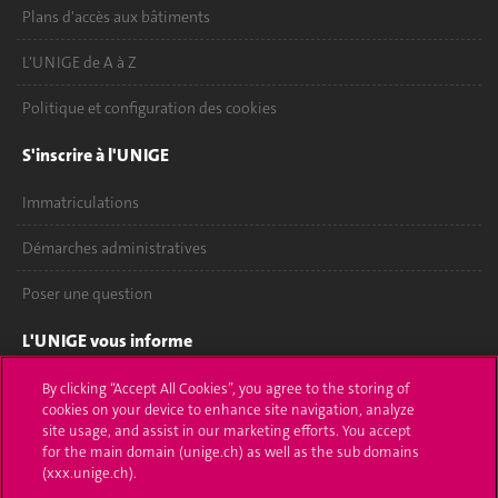
Plans d'accès aux bâtiments
L'UNIGE de A à Z
Politique et configuration des cookies
S'inscrire à l'UNIGE
Immatriculations
Démarches administratives
Poser une question
L'UNIGE vous informe
UNIGE Mobile
By clicking “Accept All Cookies”, you agree to the storing of
cookies on your device to enhance site navigation, analyze
site usage, and assist in our marketing efforts. You accept
Médias
for the main domain (unige.ch) as well as the sub domains
(xxx.unige.ch).
Offres d'emploi