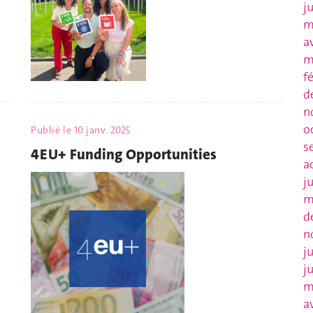
j
m
a
m
f
d
n
o
Publié le
10 janv. 2025
s
4EU+ Funding Opportunities
a
j
m
d
n
j
j
m
a