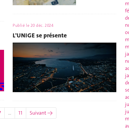
m
f
d
n
Publié le
20 déc. 2024
o
L'UNIGE se présente
m
m
j
n
a
j
d
s
a
j
j
7
…
11
Suivant →
m
a