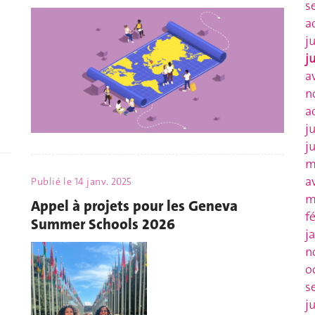
s
a
j
j
a
n
a
j
j
m
a
Publié le
14 janv. 2025
m
Appel à projets pour les Geneva
f
Summer Schools 2026
j
n
o
s
j