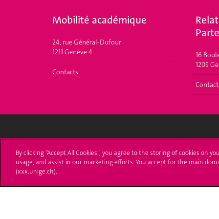
Mobilité académique
Relat
Parte
24, rue Général-Dufour
1211 Genève 4
16 Boul
1205 Ge
Contacts
Contact
Université de Genève
S'ins
By clicking “Accept All Cookies”, you agree to the storing of cookies on yo
usage, and assist in our marketing efforts. You accept for the main dom
24 rue du Général-Dufour
Immatri
(xxx.unige.ch).
1211 Genève 4
T. +41 (0)22 379 71 11
Démarch
F. +41 (0)22 379 11 34
Poser u
Contact