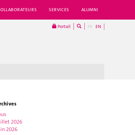
COLLABORATEURS
SERVICES
ALUMNI
Portail
FR
EN
rchives
ous
uillet 2026
uin 2026