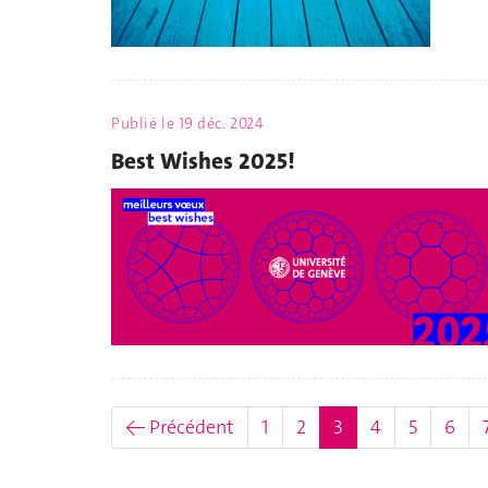
Publié le
19 déc. 2024
Best Wishes 2025!
(actuel)
← Précédent
1
2
3
4
5
6