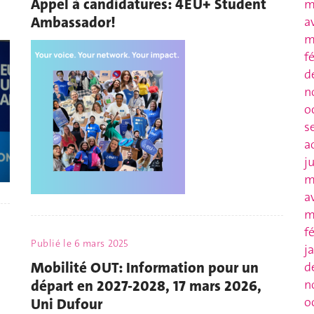
Appel à candidatures: 4EU+ Student
m
Ambassador!
a
m
f
d
n
o
s
a
j
m
a
m
f
Publié le
6 mars 2025
j
Mobilité OUT: Information pour un
d
départ en 2027-2028, 17 mars 2026,
n
o
Uni Dufour