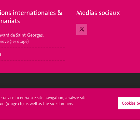
ions internationales &
Medias sociaux
nariats
evard de Saint-Georges,
nève (1er étage)
s
crire à l'UNIGE
L'UNIGE vous informe
ur device to enhance site navigation, analyze site
Cookies S
ain (unige.ch) as well as the sub domains
culations
UNIGE Mobile
es administratives
Médias
ne question
Offres d'emploi