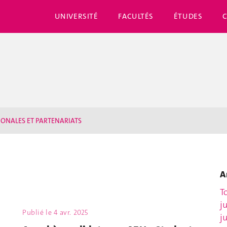
UNIVERSITÉ
FACULTÉS
ÉTUDES
IONALES ET PARTENARIATS
A
T
j
Publié le
4 avr. 2025
j