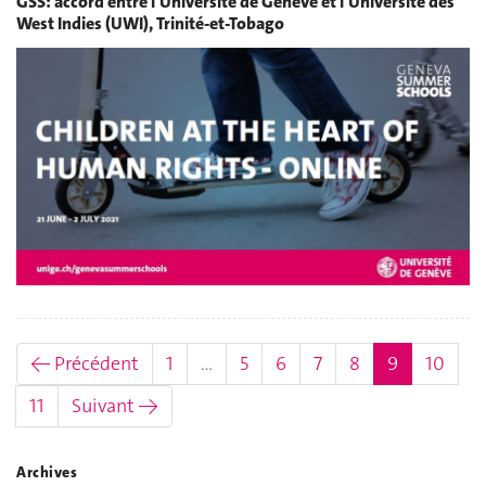
GSS: accord entre l'Université de Genève et l'Université des
West Indies (UWI), Trinité-et-Tobago
(actuel)
← Précédent
1
…
5
6
7
8
9
10
11
Suivant →
Archives