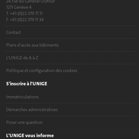
24 rue du Général-Dufour
1211 Genève 4
T. +41 (0)22 379 71 11
F. +41 (0)22 379 11 34
Contact
Plans d'accès aux bâtiments
L'UNIGE de A à Z
Politique et configuration des cookies
S'inscrire à l'UNIGE
Immatriculations
Démarches administratives
Poser une question
L'UNIGE vous informe