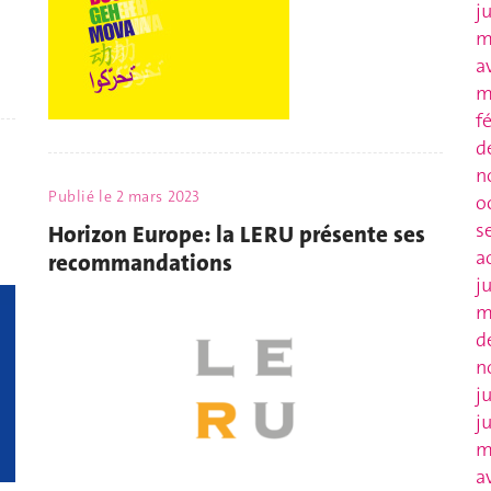
j
m
a
m
f
d
n
Publié le
2 mars 2023
o
s
Horizon Europe: la LERU présente ses
a
recommandations
j
m
d
n
j
j
m
a