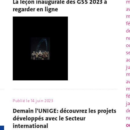
La leçon inaugurale des GSS 2023 à
m
regarder en ligne
a
m
f
d
n
o
s
a
j
m
a
m
f
Publié le
14 juin 2023
j
Demain l'UNIGE: découvrez les projets
d
développés avec le Secteur
n
o
international