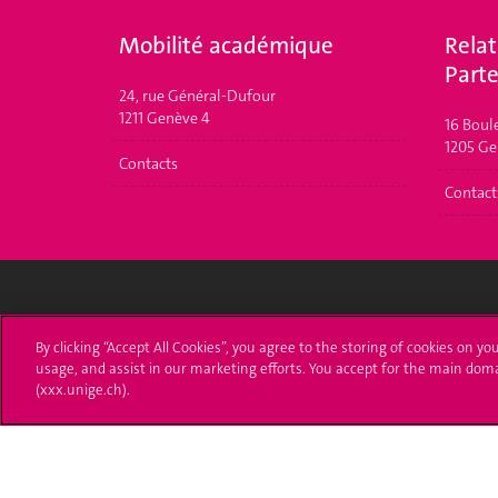
Mobilité académique
Relat
Parte
24, rue Général-Dufour
1211 Genève 4
16 Boul
1205 Ge
Contacts
Contact
Université de Genève
S'ins
By clicking “Accept All Cookies”, you agree to the storing of cookies on yo
usage, and assist in our marketing efforts. You accept for the main dom
24 rue du Général-Dufour
Immatri
(xxx.unige.ch).
1211 Genève 4
T. +41 (0)22 379 71 11
Démarch
F. +41 (0)22 379 11 34
Poser u
Contact