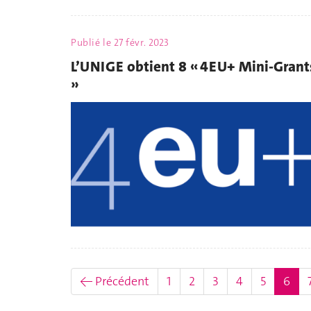
Publié le
27 févr. 2023
L’UNIGE obtient 8 « 4EU+ Mini-Grant
»
(act
← Précédent
1
2
3
4
5
6