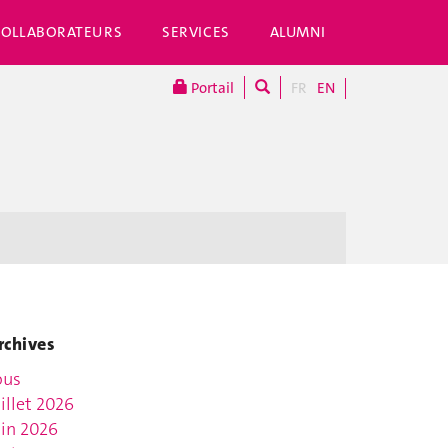
COLLABORATEURS
SERVICES
ALUMNI
Portail
FR
EN
rchives
ous
uillet 2026
uin 2026