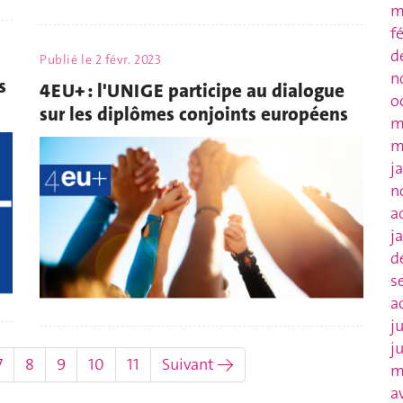
m
f
d
Publié le
2 févr. 2023
n
s
4EU+ : l'UNIGE participe au dialogue
o
sur les diplômes conjoints européens
m
m
j
n
a
j
d
s
a
j
j
uel)
7
8
9
10
11
Suivant →
m
a