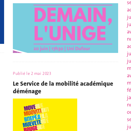
s
a
j
j
a
n
a
j
j
m
Publié le
2 mai 2023
a
m
Le Service de la mobilité académique
f
déménage
j
n
o
s
j