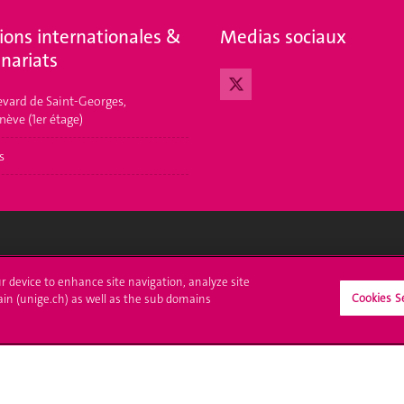
ions internationales &
Medias sociaux
nariats
evard de Saint-Georges,
nève (1er étage)
s
crire à l'UNIGE
L'UNIGE vous informe
ur device to enhance site navigation, analyze site
Cookies S
ain (unige.ch) as well as the sub domains
culations
UNIGE Mobile
es administratives
Médias
ne question
Offres d'emploi