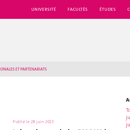
UNIVERSITÉ
FACULTÉS
ÉTUDES
IONALES ET PARTENARIATS
A
T
j
Publié le
28 juin 2023
j