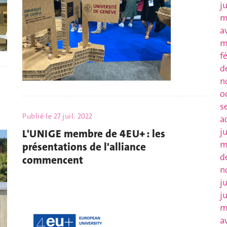
j
m
a
m
f
d
n
o
s
Publié le
27 juil. 2022
a
j
L'UNIGE membre de 4EU+ : les
m
présentations de l'alliance
d
commencent
n
j
j
m
a