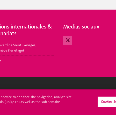
ions internationales &
Medias sociaux
nariats
evard de Saint-Georges,
nève (1er étage)
s
crire à l'UNIGE
L'UNIGE vous informe
ur device to enhance site navigation, analyze site
Cookies S
ain (unige.ch) as well as the sub domains
culations
UNIGE Mobile