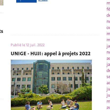
m
f
d
n
o
ts
m
m
Publié le
12 juil. 2022
j
n
UNIGE - HUJI : appel à projets 2022
a
j
d
s
a
j
j
m
a