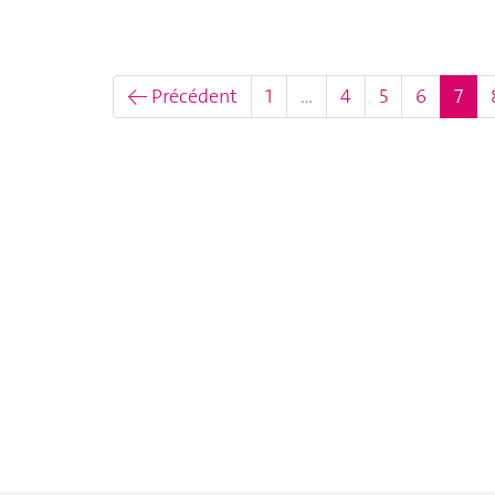
(act
← Précédent
1
…
4
5
6
7