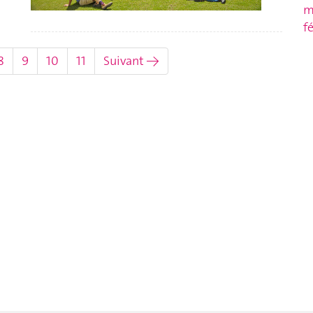
m
f
uel)
8
9
10
11
Suivant →