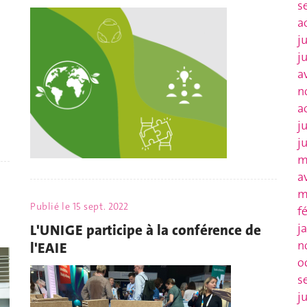
s
a
j
j
a
n
a
j
j
m
a
m
Publié le
15 sept. 2022
f
j
L'UNIGE participe à la conférence de
n
l'EAIE
o
s
j