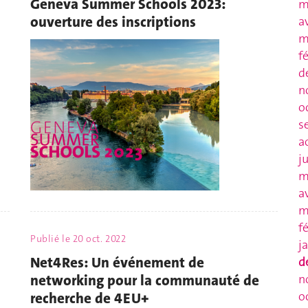
Geneva Summer Schools 2023:
m
ouverture des inscriptions
a
m
f
d
n
o
s
a
j
m
a
m
f
Publié le
20 oct. 2022
j
Net4Res: Un événement de
d
networking pour la communauté de
n
o
recherche de 4EU+