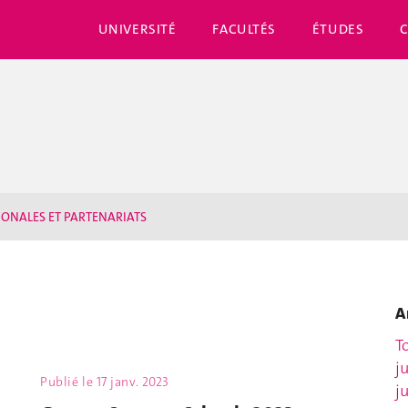
UNIVERSITÉ
FACULTÉS
ÉTUDES
IONALES ET PARTENARIATS
A
T
j
Publié le
17 janv. 2023
j