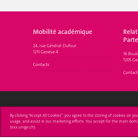
Mobilité académique
Relat
Parte
24, rue Général-Dufour
1211 Genève 4
16 Boul
1205 Ge
Contacts
Contact
Université de Genève
S'ins
By clicking “Accept All Cookies”, you agree to the storing of cookies on yo
usage, and assist in our marketing efforts. You accept for the main dom
24 rue du Général-Dufour
Immatri
(xxx.unige.ch).
1211 Genève 4
T. +41 (0)22 379 71 11