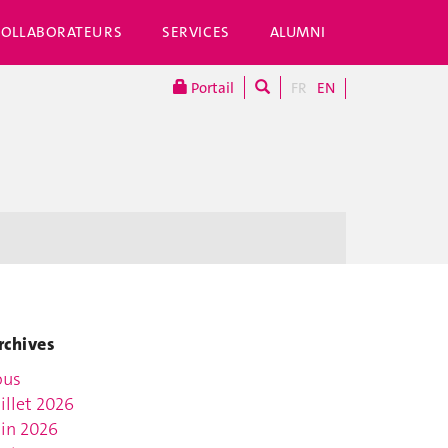
COLLABORATEURS
SERVICES
ALUMNI
Portail
FR
EN
rchives
ous
uillet 2026
uin 2026