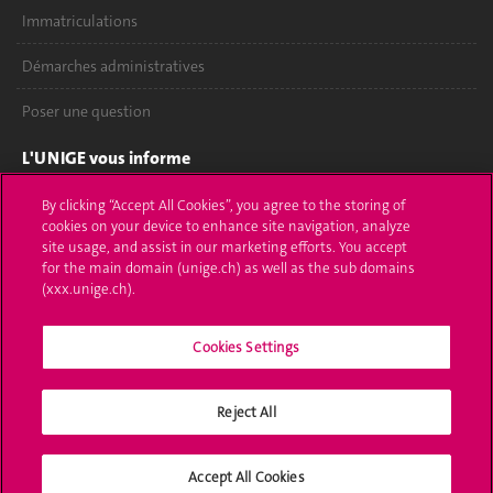
Immatriculations
Démarches administratives
Poser une question
L'UNIGE vous informe
UNIGE Mobile
By clicking “Accept All Cookies”, you agree to the storing of
cookies on your device to enhance site navigation, analyze
site usage, and assist in our marketing efforts. You accept
Médias
for the main domain (unige.ch) as well as the sub domains
(xxx.unige.ch).
Offres d'emploi
Bibliothèque
Cookies Settings
Calendrier académique
Reject All
Médias sociaux UNIGE
Accept All Cookies