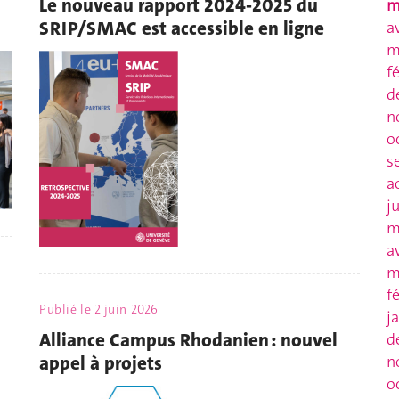
Le nouveau rapport 2024-2025 du
m
SRIP/SMAC est accessible en ligne
a
m
f
d
n
o
s
a
j
m
a
m
f
Publié le
2 juin 2026
j
Alliance Campus Rhodanien : nouvel
d
appel à projets
n
o