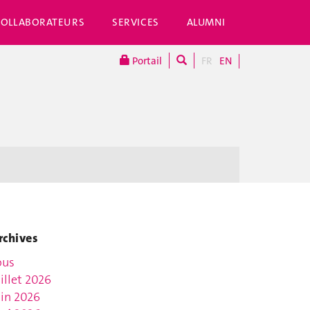
COLLABORATEURS
SERVICES
ALUMNI
Portail
FR
EN
rchives
ous
uillet 2026
uin 2026