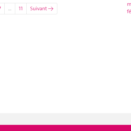
m
7
…
11
Suivant →
f