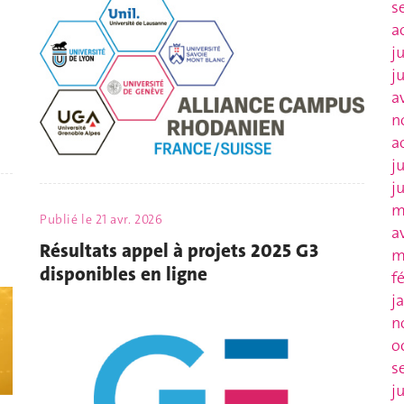
s
a
j
j
a
n
a
j
j
m
Publié le
21 avr. 2026
a
Résultats appel à projets 2025 G3
m
disponibles en ligne
f
j
n
o
s
j