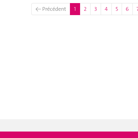
(actuel)
← Précédent
1
2
3
4
5
6