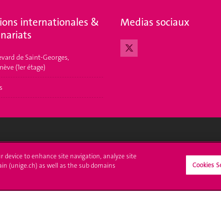
ions internationales &
Medias sociaux
nariats
evard de Saint-Georges,
nève (1er étage)
s
crire à l'UNIGE
L'UNIGE vous informe
ur device to enhance site navigation, analyze site
Cookies S
ain (unige.ch) as well as the sub domains
culations
UNIGE Mobile
es administratives
Médias
ne question
Offres d'emploi