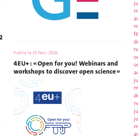
j
m
a
m
f
2
d
n
Publié le
25 févr. 2026
o
4EU+ : « Open for you! Webinars and
s
workshops to discover open science »
a
j
m
d
n
j
j
m
a