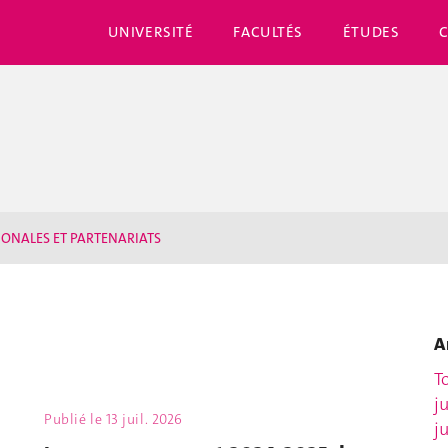
UNIVERSITÉ
FACULTÉS
ÉTUDES
IONALES ET PARTENARIATS
A
T
j
Publié le
13 juil. 2026
j