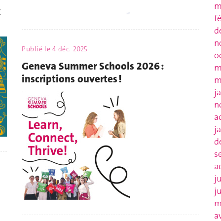
m
x
f
d
n
Publié le
4 déc. 2025
o
Geneva Summer Schools 2026 :
m
inscriptions ouvertes !
m
j
n
a
j
d
s
a
j
j
m
a