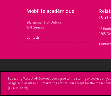
Mobilité académique
Relat
Parte
24, rue Général-Dufour
1211 Genève 4
16 Boul
1205 Ge
Contacts
Contact
Université de Genève
S'ins
By clicking “Accept All Cookies”, you agree to the storing of cookies on yo
usage, and assist in our marketing efforts. You accept for the main dom
24 rue du Général-Dufour
Immatri
(xxx.unige.ch).
1211 Genève 4
T. +41 (0)22 379 71 11
Démarch
F. +41 (0)22 379 11 34
Poser u