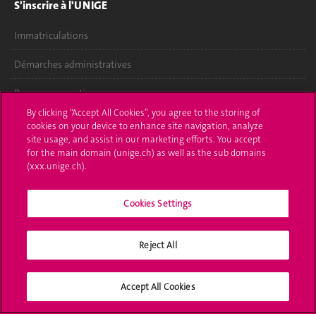
S'inscrire à l'UNIGE
Immatriculations
Démarches administratives
Poser une question
By clicking “Accept All Cookies”, you agree to the storing of
L'UNIGE vous informe
cookies on your device to enhance site navigation, analyze
site usage, and assist in our marketing efforts. You accept
UNIGE Mobile
for the main domain (unige.ch) as well as the sub domains
(xxx.unige.ch).
Médias
Cookies Settings
Offres d'emploi
Bibliothèque
Reject All
Calendrier académique
Accept All Cookies
Médias sociaux UNIGE