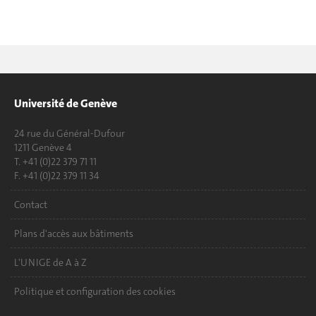
Université de Genève
24 rue du Général-Dufour
1211 Genève 4
T. +41 (0)22 379 71 11
F. +41 (0)22 379 11 34
Contact
Plans d'accès aux bâtiments
L'UNIGE de A à Z
Politique et configuration des cookies