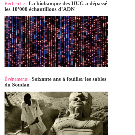
La biobanque des HUG a dépassé
Recherche
-
les 10’000 échantillons d’ADN
Soixante ans à fouiller les sables
Événements
-
du Soudan