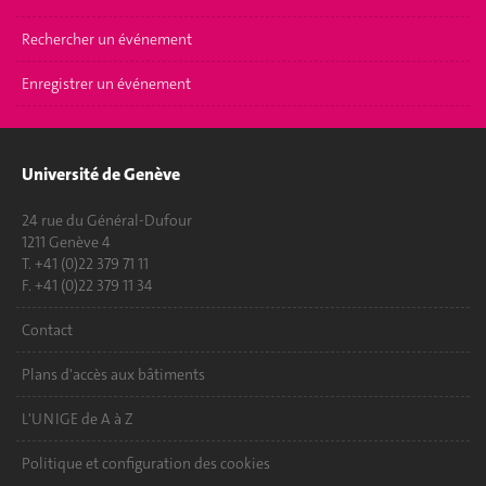
Rechercher un événement
Enregistrer un événement
Université de Genève
24 rue du Général-Dufour
1211 Genève 4
T. +41 (0)22 379 71 11
F. +41 (0)22 379 11 34
Contact
Plans d'accès aux bâtiments
L'UNIGE de A à Z
Politique et configuration des cookies