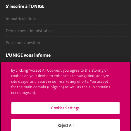
S'inscrire à l'UNIGE
Immatriculations
Démarches administratives
Poser une question
L'UNIGE vous informe
UNIGE Mobile
By clicking “Accept All Cookies”, you agree to the storing of
cookies on your device to enhance site navigation, analyze
Médias
site usage, and assist in our marketing efforts. You accept
for the main domain (unige.ch) as well as the sub domains
Offres d'emploi
(xxx.unige.ch).
Bibliothèque
Cookies Settings
Calendrier académique
Reject All
Médias sociaux UNIGE