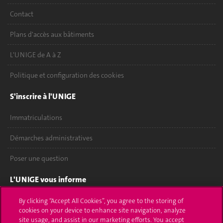
Contact
Plans d'accès aux bâtiments
L'UNIGE de A à Z
Politique et configuration des cookies
S'inscrire à l'UNIGE
Immatriculations
Démarches administratives
Poser une question
L'UNIGE vous informe
UNIGE Mobile
By clicking “Accept All Cookies”, you agree to the storing of
cookies on your device to enhance site navigation, analyze
site usage, and assist in our marketing efforts. You accept
Médias