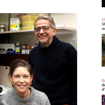
V
5
s
R
d
d