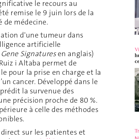
nificative le recours au
té remise le 9 juin lors de la
é de médecine.
agation d'une tumeur dans
ligence artificielle
V
Gene Signatures
en anglais)
h
c
 Ruiz i Altaba permet de
le pour la prise en charge et la
d’un cancer. Développé dans le
 prédit la survenue des
 une précision proche de 80 %.
érieure à celle des méthodes
onibles.
direct sur les patientes et
Tr
N