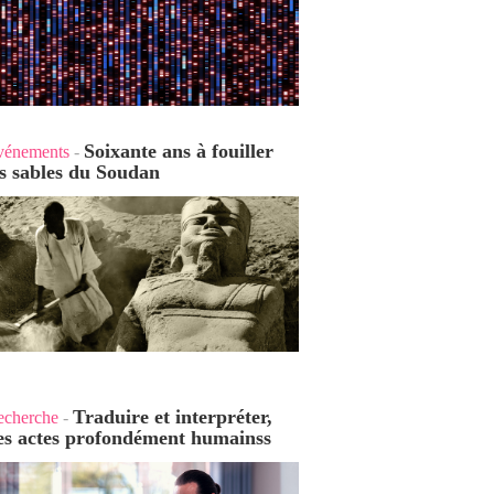
Soixante ans à fouiller
vénements
-
es sables du Soudan
Traduire et interpréter,
echerche
-
es actes profondément humains
s