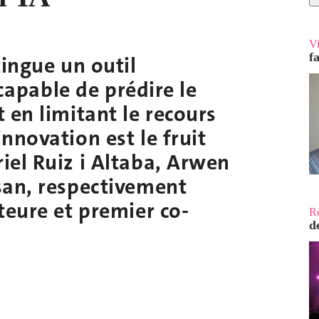
V
f
tingue un outil
 capable de prédire le
 en limitant le recours
nnovation est le fruit
iel Ruiz i Altaba, Arwen
san, respectivement
teure et premier co-
R
d