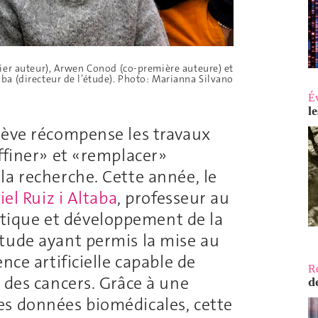
ier auteur), Arwen Conod (co-première auteure) et
taba (directeur de l’étude). Photo: Marianna Silvano
É
l
nève récompense les travaux
ffiner» et «remplacer»
la recherche. Cette année, le
iel Ruiz i Altaba
, professeur au
ique et développement de la
tude ayant permis la mise au
nce artificielle capable de
R
 des cancers. Grâce à une
d
es données biomédicales, cette