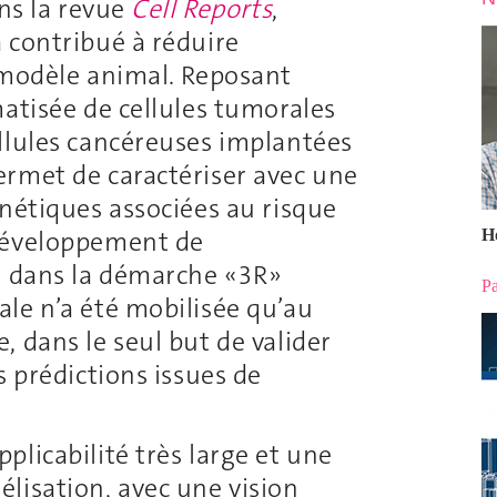
ans la revue
Cell Reports
,
 contribué à réduire
 modèle animal. Reposant
atisée de cellules tumorales
llules cancéreuses implantées
rmet de caractériser avec une
énétiques associées au risque
développement de
H
i dans la démarche «3R»
Pa
le n’a été mobilisée qu’au
 dans le seul but de valider
s prédictions issues de
licabilité très large et une
lisation, avec une vision