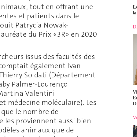
 animaux, tout en offrant une
L
la
entes et patients dans le
jouit Patrycja Nowak-
Di
 lauréate du Prix «3R» en 2020
heurs issus des facultés des
y comptait également Ivan
 Thierry Soldati (Département
Gaby Palmer-Lourenço
artina Valentini
V
E
et médecine moléculaire). Les
O
t que le nombre de
Vu
'elles proviennent aussi bien
modèles animaux que de