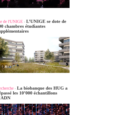
L’UNIGE se dote de
ie de l'UNIGE
-
00 chambres étudiantes
upplémentaires
La biobanque des HUG a
echerche
-
épassé les 10’000 échantillons
’ADN