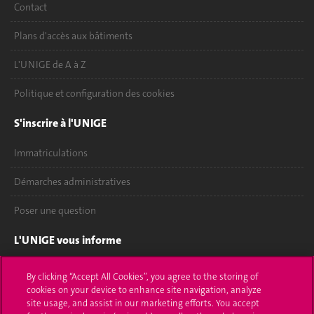
Contact
Plans d'accès aux bâtiments
L'UNIGE de A à Z
Politique et configuration des cookies
S'inscrire à l'UNIGE
Immatriculations
Démarches administratives
Poser une question
L'UNIGE vous informe
UNIGE Mobile
By clicking “Accept All Cookies”, you agree to the storing of
cookies on your device to enhance site navigation, analyze
Médias
site usage, and assist in our marketing efforts. You accept