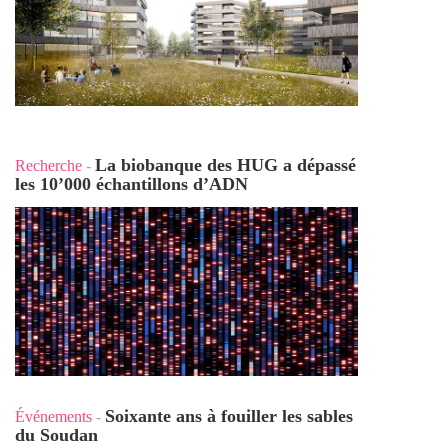
La biobanque des HUG a dépassé
Recherche
-
les 10’000 échantillons d’ADN
Soixante ans à fouiller les sables
Événements
-
du Soudan