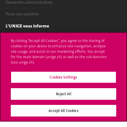
Démarches administratives
Poser une question
L'UNIGE vous informe
UNIGE Mobile
By clicking “Accept All Cookies”, you agree to the storing of
cookies on your device to enhance site navigation, analyze
Médias
site usage, and assist in our marketing efforts. You accept
for the main domain (unige.ch) as well as the sub domains
Offres d'emploi
(xxx.unige.ch).
Bibliothèque
Cookies Settings
Calendrier académique
Reject All
Médias sociaux UNIGE
Accept All Cookies
Accréditation