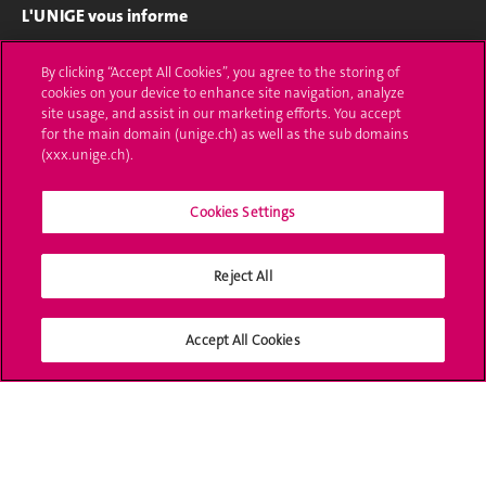
L'UNIGE vous informe
UNIGE Mobile
By clicking “Accept All Cookies”, you agree to the storing of
cookies on your device to enhance site navigation, analyze
Médias
site usage, and assist in our marketing efforts. You accept
for the main domain (unige.ch) as well as the sub domains
Offres d'emploi
(xxx.unige.ch).
Bibliothèque
Cookies Settings
Calendrier académique
Reject All
Médias sociaux UNIGE
Accept All Cookies
Accréditation