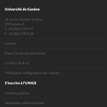
Université de Genève
24 rue du Général-Dufour
1211 Genève 4
T. +41 (0)22 379 71 11
F. +41 (0)22 379 11 34
Contact
Plans d'accès aux bâtiments
L'UNIGE de A à Z
Politique et configuration des cookies
S'inscrire à l'UNIGE
Immatriculations
Démarches administratives