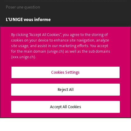
Poser une question
L'UNIGE vous informe
UNIGE Mobile
By clicking “Accept All Cookies”, you agree to the storing of
cookies on your device to enhance site navigation, analyze
Médias
site usage, and assist in our marketing efforts. You accept
for the main domain (unige.ch) as well as the sub domains
Offres d'emploi
(xxx.unige.ch).
Bibliothèque
Cookies Settings
Calendrier académique
Reject All
Médias sociaux UNIGE
Accept All Cookies
Accréditation