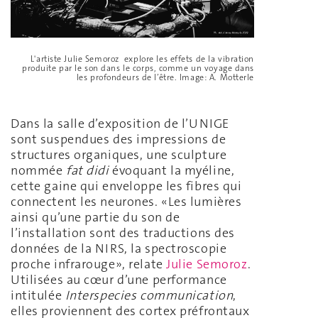
L'artiste Julie Semoroz explore les effets de la vibration
produite par le son dans le corps, comme un voyage dans
les profondeurs de l’être. Image: A. Motterle
Dans la salle d’exposition de l’UNIGE
sont suspendues des impressions de
structures organiques, une sculpture
nommée
fat didi
évoquant la myéline,
cette gaine qui enveloppe les fibres qui
connectent les neurones. «Les lumières
ainsi qu’une partie du son de
l’installation sont des traductions des
données de la NIRS, la spectroscopie
proche infrarouge», relate
Julie Semoroz
.
Utilisées au cœur d’une performance
intitulée
Interspecies communication
,
elles proviennent des cortex préfrontaux