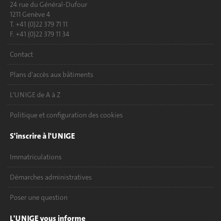
24 rue du Général-Dufour
1211 Genève 4
T. +41 (0)22 379 71 11
F. +41 (0)22 379 11 34
Contact
Plans d'accès aux bâtiments
L'UNIGE de A à Z
Politique et configuration des cookies
S'inscrire à l'UNIGE
Immatriculations
Démarches administratives
Poser une question
L'UNIGE vous informe