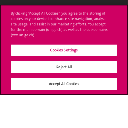
UNIGE Mobile
By clicking “Accept All Cookies”, you agree to the storing of
cookies on your device to enhance site navigation, analyze
Médias
site usage, and assist in our marketing efforts. You accept
for the main domain (unige.ch) as well as the sub domains
Offres d'emploi
(xxx.unige.ch).
Bibliothèque
Cookies Settings
Calendrier académique
Reject All
Médias sociaux UNIGE
Accept All Cookies
Accréditation