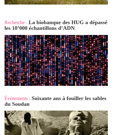
La biobanque des HUG a dépassé
Recherche
-
les 10’000 échantillons d’ADN
Soixante ans à fouiller les sables
Événements
-
du Soudan