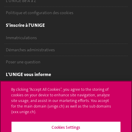
L'UNIGE de A à Z
Politique et configuration des cookies
S'inscrire à l'UNIGE
Immatriculations
Démarches administratives
Poser une question
L'UNIGE vous informe
UNIGE Mobile
By clicking “Accept All Cookies”, you agree to the storing of
cookies on your device to enhance site navigation, analyze
Médias
site usage, and assist in our marketing efforts. You accept
for the main domain (unige.ch) as well as the sub domains
Offres d'emploi
(xxx.unige.ch).
Bibliothèque
Cookies Settings