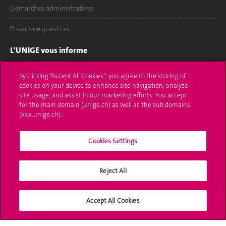
Démarches administratives
Poser une question
L'UNIGE vous informe
UNIGE Mobile
By clicking “Accept All Cookies”, you agree to the storing of
cookies on your device to enhance site navigation, analyze
Médias
site usage, and assist in our marketing efforts. You accept
for the main domain (unige.ch) as well as the sub domains
Offres d'emploi
(xxx.unige.ch).
Bibliothèque
Cookies Settings
Calendrier académique
Reject All
Médias sociaux UNIGE
Accept All Cookies
Accréditation