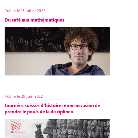
Publié le
13 juillet 2022
Du café aux mathématiques
Publié le
29 juin 2022
Journées suisses d’histoire: «une occasion de
prendre le pouls de la discipline»