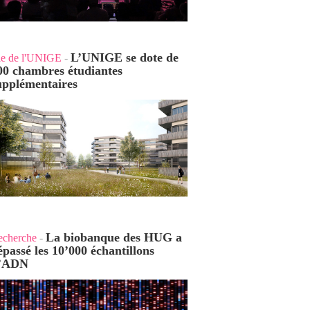
L’UNIGE se dote de
ie de l'UNIGE
-
00 chambres étudiantes
upplémentaires
La biobanque des HUG a
echerche
-
épassé les 10’000 échantillons
’ADN