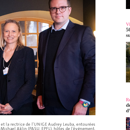
V
5
s
R
d
d
 et la rectrice de l’UNIGE Audrey Leuba, entourées
Michael Aklin (PASU, EPFL), hôtes de l’événement.