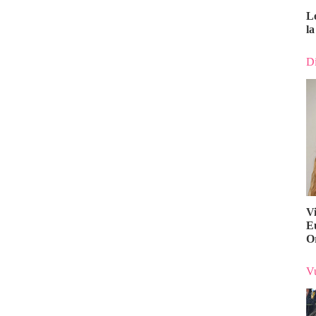
L
la
Di
V
E
O
Vu