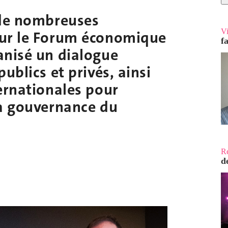
 de nombreuses
V
our le Forum économique
f
anisé un dialogue
ublics et privés, ainsi
ernationales pour
la gouvernance du
R
d