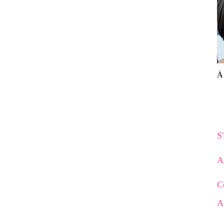
À 
S
A
C
A