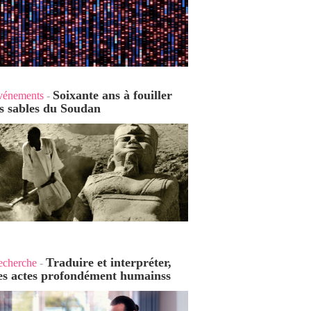
Soixante ans à fouiller
vénements
-
es sables du Soudan
Traduire et interpréter,
echerche
-
es actes profondément humains
s