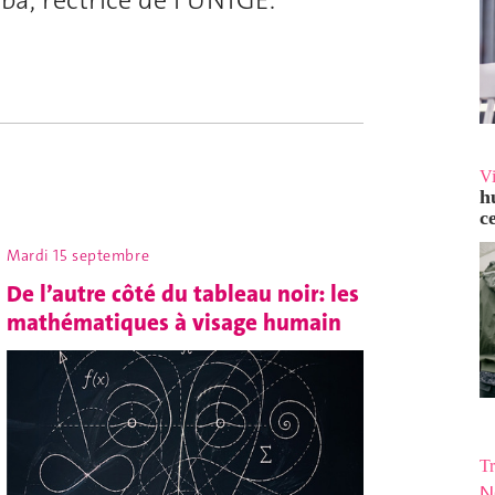
V
h
c
Mardi 15 septembre
De l’autre côté du tableau noir: les
mathématiques à visage humain
Tr
N