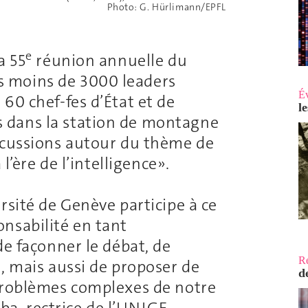
Photo: G. Hürlimann/EPFL
e
a 55
réunion annuelle du
 moins de 3000 leaders
É
60 chef-fes d’État et de
l
 dans la station de montagne
scussions autour du thème de
l’ère de l’intelligence».
rsité de Genève participe à ce
nsabilité en tant
de façonner le débat, de
R
, mais aussi de proposer de
d
 problèmes complexes de notre
, rectrice de l’UNIGE.