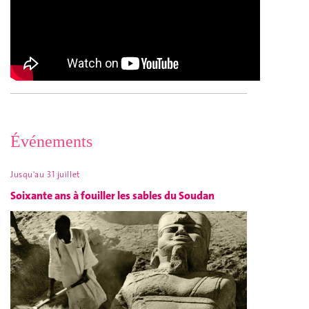
Événements
Jusqu'au 31 juillet
Soixante ans à fouiller les sables du Soudan