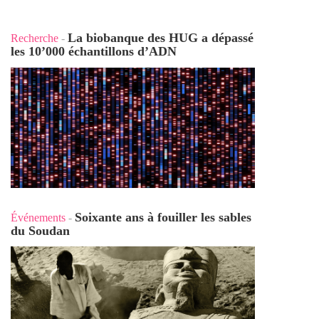
La biobanque des HUG a dépassé
Recherche
-
les 10’000 échantillons d’ADN
Soixante ans à fouiller les sables
Événements
-
du Soudan