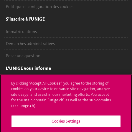
Politique et configuration des cookies
S'inscrire à l'UNIGE
Immatriculations
Démarches administratives
Poser une question
L'UNIGE vous informe
UNIGE Mobile
By clicking “Accept All Cookies”, you agree to the storing of
cookies on your device to enhance site navigation, analyze
Médias
site usage, and assist in our marketing efforts. You accept
for the main domain (unige.ch) as well as the sub domains
Offres d'emploi
(xxx.unige.ch).
Bibliothèque
Cookies Settings
Calendrier académique