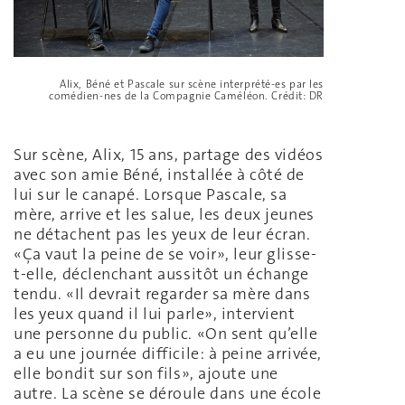
Alix, Béné et Pascale sur scène interprété-es par les
comédien-nes de la Compagnie Caméléon. Crédit: DR
Sur scène, Alix, 15 ans, partage des vidéos
avec son amie Béné, installée à côté de
lui sur le canapé. Lorsque Pascale, sa
mère, arrive et les salue, les deux jeunes
ne détachent pas les yeux de leur écran.
«Ça vaut la peine de se voir», leur glisse-
t-elle, déclenchant aussitôt un échange
tendu. «Il devrait regarder sa mère dans
les yeux quand il lui parle», intervient
une personne du public. «On sent qu’elle
a eu une journée difficile: à peine arrivée,
elle bondit sur son fils», ajoute une
autre. La scène se déroule dans une école