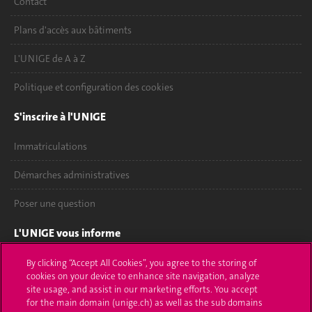
Contact
Plans d'accès aux bâtiments
L'UNIGE de A à Z
Politique et configuration des cookies
S'inscrire à l'UNIGE
Immatriculations
Démarches administratives
Poser une question
L'UNIGE vous informe
UNIGE Mobile
By clicking “Accept All Cookies”, you agree to the storing of
cookies on your device to enhance site navigation, analyze
site usage, and assist in our marketing efforts. You accept
Médias
for the main domain (unige.ch) as well as the sub domains