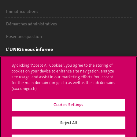
Immatriculations
Démarches administratives
Poser une question
L'UNIGE vous informe
UNIGE Mobile
By clicking “Accept All Cookies”, you agree to the storing of
cookies on your device to enhance site navigation, analyze
Médias
site usage, and assist in our marketing efforts. You accept
for the main domain (unige.ch) as well as the sub domains
Offres d'emploi
(xxx.unige.ch).
Bibliothèque
Cookies Settings
Calendrier académique
Reject All
Médias sociaux UNIGE