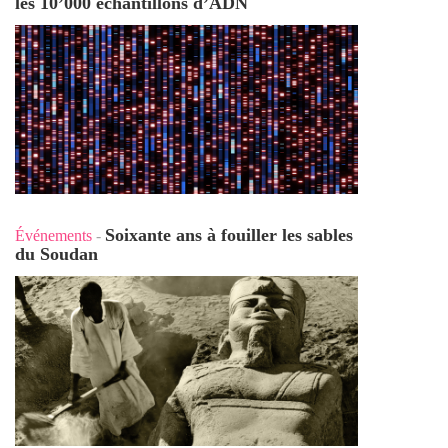
les 10’000 échantillons d’ADN
Soixante ans à fouiller les sables
Événements
-
du Soudan