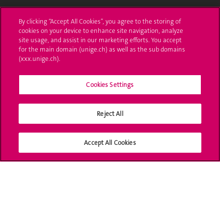
UNIGE Mobile
By clicking “Accept All Cookies”, you agree to the storing of
cookies on your device to enhance site navigation, analyze
Médias
site usage, and assist in our marketing efforts. You accept
for the main domain (unige.ch) as well as the sub domains
Offres d'emploi
(xxx.unige.ch).
Bibliothèque
Cookies Settings
Calendrier académique
Reject All
Médias sociaux UNIGE
Accept All Cookies
Accréditation