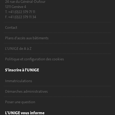
24 rue du Général-Dufour
1211 Genève 4
T. +41 (0)22 379 71 11
F. +41 (0)22 379 11 34
Contact
Plans d'accès aux bâtiments
L'UNIGE de A à Z
Politique et configuration des cookies
S'inscrire à l'UNIGE
Immatriculations
Démarches administratives
Poser une question
L'UNIGE vous informe