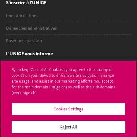
S'inscrire à l'UNIGE
Immatriculations
Démarches administratives
Poser une question
L'UNIGE vous informe
UNIGE Mobile
By clicking “Accept All Cookies”, you agree to the storing of
cookies on your device to enhance site navigation, analyze
Médias
site usage, and assist in our marketing efforts. You accept
for the main domain (unige.ch) as well as the sub domains
Offres d'emploi
(xxx.unige.ch).
Bibliothèque
Cookies Settings
Calendrier académique
Reject All
Médias sociaux UNIGE