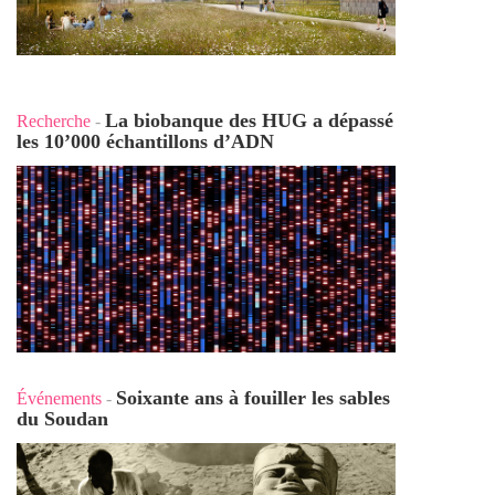
La biobanque des HUG a dépassé
Recherche
-
les 10’000 échantillons d’ADN
Soixante ans à fouiller les sables
Événements
-
du Soudan