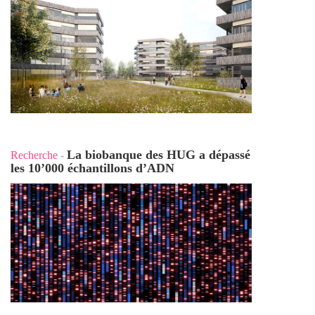
La biobanque des HUG a dépassé
Recherche
-
les 10’000 échantillons d’ADN