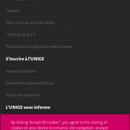
Contact
Plans d'accès aux bâtiments
L'UNIGE de A à Z
Politique et configuration des cookies
S'inscrire à l'UNIGE
Immatriculations
Démarches administratives
Poser une question
L'UNIGE vous informe
UNIGE Mobile
By clicking “Accept All Cookies”, you agree to the storing of
cookies on your device to enhance site navigation, analyze