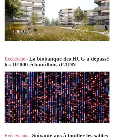
La biobanque des HUG a dépassé
Recherche
-
les 10’000 échantillons d’ADN
Soixante ans à fouiller les sables
Événements
-