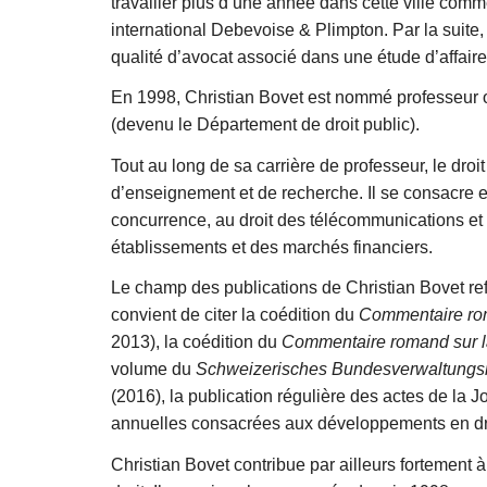
travailler plus d’une année dans cette ville com
international Debevoise & Plimpton. Par la suite,
qualité d’avocat associé dans une étude d’affair
En 1998, Christian Bovet est nommé professeur or
(devenu le Département de droit public).
Tout au long de sa carrière de professeur, le dro
d’enseignement et de recherche. Il se consacre en
concurrence, au droit des télécommunications et 
établissements et des marchés financiers.
Le champ des publications de Christian Bovet reflè
convient de citer la coédition du
Commentaire rom
2013), la coédition du
Commentaire romand sur la 
volume du
Schweizerisches Bundesverwaltungs
(2016), la publication régulière des actes de la J
annuelles consacrées aux développements en dro
Christian Bovet contribue par ailleurs fortement à