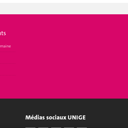
ts
emaine
Médias sociaux UNIGE