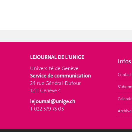
LEJOURNAL DE L'UNIGE
Infos
Université de Genève
Contact
Service de communication
24 rue Général-Dufour
S'abonn
1211 Genève 4
Calendr
lejournal@unige.ch
T 022 379 75 03
Archive