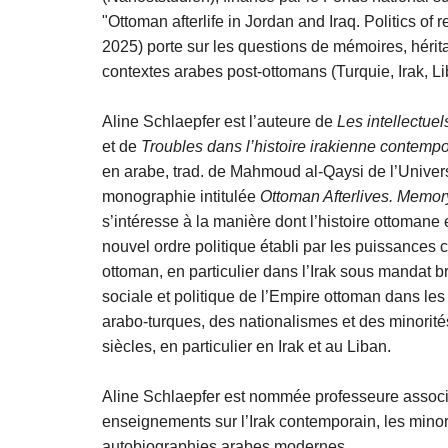
"Ottoman afterlife in Jordan and Iraq. Politics of
2025) porte sur les questions de mémoires, hérit
contextes arabes post-ottomans (Turquie, Irak, Li
Aline Schlaepfer est l’auteure de
Les intellectue
et de
Troubles dans l’histoire irakienne contempo
en arabe, trad. de Mahmoud al-Qaysi de l’Univers
monographie intitulée
Ottoman Afterlives. Memory
s’intéresse à la manière dont l’histoire ottomane e
nouvel ordre politique établi par les puissances
ottoman, en particulier dans l’Irak sous mandat bri
sociale et politique de l’Empire ottoman dans les
arabo-turques, des nationalismes et des minorit
siècles, en particulier en Irak et au Liban.
Aline Schlaepfer est nommée professeure assoc
enseignements sur l’Irak contemporain, les mino
autobiographies arabes modernes.