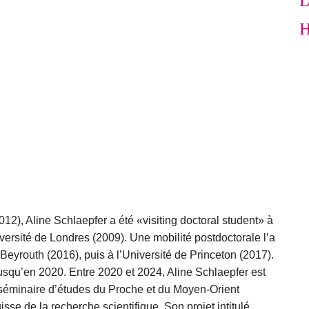
D
H
12), Aline Schlaepfer a été «visiting doctoral student» à
iversité de Londres (2009). Une mobilité postdoctorale l’a
Beyrouth (2016), puis à l’Université de Princeton (2017).
usqu’en 2020. Entre 2020 et 2024, Aline Schlaepfer est
u séminaire d’études du Proche et du Moyen-Orient
sse de la recherche scientifique. Son projet intitulé