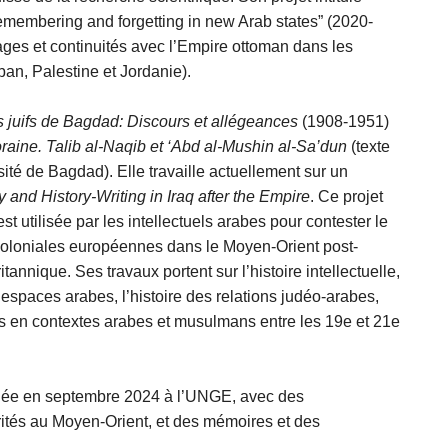
 remembering and forgetting in new Arab states” (2020-
ages et continuités avec l’Empire ottoman dans les
ban, Palestine et Jordanie).
ls juifs de Bagdad: Discours et allégeances
(1908-1951)
raine. Talib al-Naqib et ‘Abd al-Mushin al-Sa’dun
(texte
ité de Bagdad). Elle travaille actuellement sur un
 and History-Writing in Iraq after the Empire
. Ce projet
st utilisée par les intellectuels arabes pour contester le
 coloniales européennes dans le Moyen-Orient post-
tannique. Ses travaux portent sur l’histoire intellectuelle,
 espaces arabes, l’histoire des relations judéo-arabes,
és en contextes arabes et musulmans entre les 19e et 21e
iée en septembre 2024 à l’UNGE, avec des
rités au Moyen-Orient, et des mémoires et des