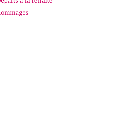
éparts à la retraite
ommages