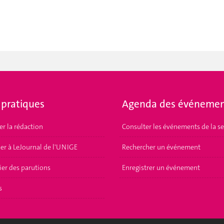
 pratiques
Agenda des événemen
er la rédaction
Consulter les événements de la s
er à LeJournal de l'UNIGE
Rechercher un événement
ier des parutions
Enregistrer un événement
s