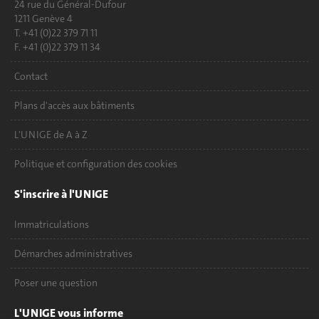
24 rue du Général-Dufour
1211 Genève 4
T. +41 (0)22 379 71 11
F. +41 (0)22 379 11 34
Contact
Plans d'accès aux bâtiments
L'UNIGE de A à Z
Politique et configuration des cookies
S'inscrire à l'UNIGE
Immatriculations
Démarches administratives
Poser une question
L'UNIGE vous informe