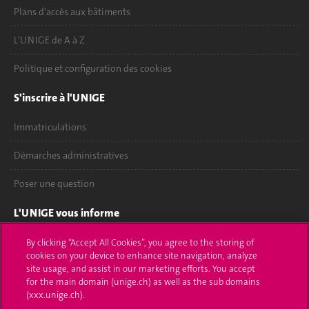
Plans d'accès aux bâtiments
L'UNIGE de A à Z
Politique et configuration des cookies
S'inscrire à l'UNIGE
Immatriculations
Démarches administratives
Poser une question
L'UNIGE vous informe
UNIGE Mobile
By clicking “Accept All Cookies”, you agree to the storing of
cookies on your device to enhance site navigation, analyze
site usage, and assist in our marketing efforts. You accept
Médias
for the main domain (unige.ch) as well as the sub domains
(xxx.unige.ch).
Offres d'emploi