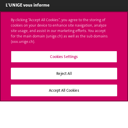
L'UNIGE vous informe
UNIGE Mobile
By clicking “Accept All Cookies”, you agree to the storing of
cookies on your device to enhance site navigation, analyze
Médias
site usage, and assist in our marketing efforts. You accept
for the main domain (unige.ch) as well as the sub domains
Offres d'emploi
(xxx.unige.ch).
Bibliothèque
Cookies Settings
Calendrier académique
Reject All
Médias sociaux UNIGE
Accept All Cookies
Accréditation