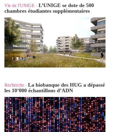
L’UNIGE se dote de 500
Vie de l'UNIGE
-
chambres étudiantes supplémentaires
La biobanque des HUG a dépassé
Recherche
-
les 10’000 échantillons d’ADN