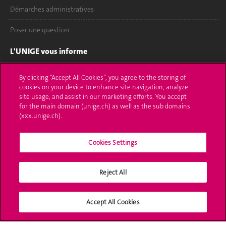
Démarches administratives
Poser une question
L'UNIGE vous informe
UNIGE Mobile
By clicking “Accept All Cookies”, you agree to the storing of
cookies on your device to enhance site navigation, analyze
Médias
site usage, and assist in our marketing efforts. You accept
for the main domain (unige.ch) as well as the sub domains
Offres d'emploi
(xxx.unige.ch).
Bibliothèque
Cookies Settings
Calendrier académique
Reject All
Médias sociaux UNIGE
Accept All Cookies
Accréditation