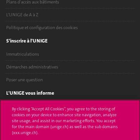
Plans d'accès aux bâtiments
L'UNIGE de A à Z
Politique et configuration des cookies
S'inscrire à l'UNIGE
Immatriculations
Démarches administratives
Poser une question
L'UNIGE vous informe
UNIGE Mobile
By clicking “Accept All Cookies”, you agree to the storing of
cookies on your device to enhance site navigation, analyze
Médias
site usage, and assist in our marketing efforts. You accept
for the main domain (unige.ch) as well as the sub domains
Offres d'emploi
(xxx.unige.ch).