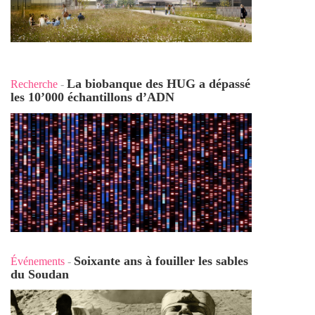
La biobanque des HUG a dépassé
Recherche
-
les 10’000 échantillons d’ADN
Soixante ans à fouiller les sables
Événements
-
du Soudan