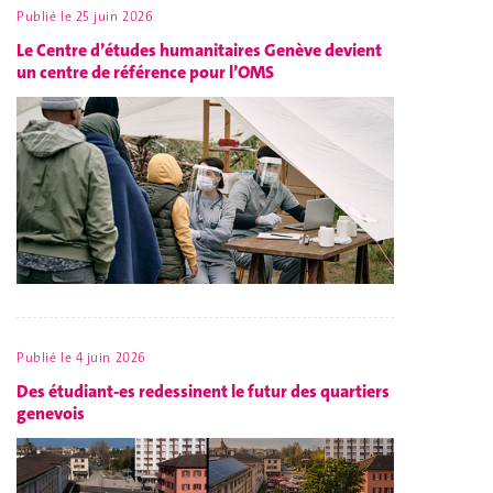
Publié le
25 juin 2026
Le Centre d’études humanitaires Genève devient
un centre de référence pour l’OMS
Publié le
4 juin 2026
Des étudiant-es redessinent le futur des quartiers
genevois