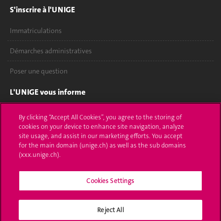
S'inscrire à l'UNIGE
Immatriculations
Démarches administratives
Poser une question
L'UNIGE vous informe
UNIGE Mobile
By clicking “Accept All Cookies”, you agree to the storing of
cookies on your device to enhance site navigation, analyze
Médias
site usage, and assist in our marketing efforts. You accept
for the main domain (unige.ch) as well as the sub domains
Offres d'emploi
(xxx.unige.ch).
Bibliothèque
Cookies Settings
Calendrier académique
Reject All
Médias sociaux UNIGE