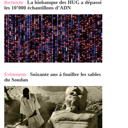
La biobanque des HUG a dépassé
Recherche
-
les 10’000 échantillons d’ADN
Soixante ans à fouiller les sables
Événements
-
du Soudan