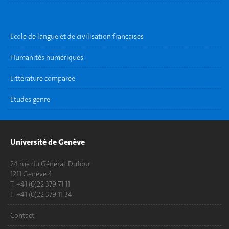
Ecole de langue et de civilisation françaises
Humanités numériques
Littérature comparée
Etudes genre
Université de Genève
24 rue du Général-Dufour
1211 Genève 4
T. +41 (0)22 379 71 11
F. +41 (0)22 379 11 34
Contact