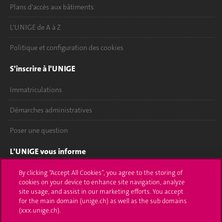
Plans d'accès aux bâtiments
L'UNIGE de A à Z
Politique et configuration des cookies
S'inscrire à l'UNIGE
Immatriculations
Démarches administratives
Poser une question
L'UNIGE vous informe
UNIGE Mobile
By clicking “Accept All Cookies”, you agree to the storing of
cookies on your device to enhance site navigation, analyze
site usage, and assist in our marketing efforts. You accept
Médias
for the main domain (unige.ch) as well as the sub domains
(xxx.unige.ch).
Offres d'emploi