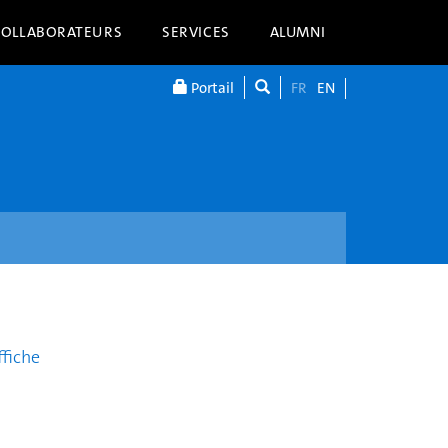
COLLABORATEURS
SERVICES
ALUMNI
Portail
FR
EN
ffiche