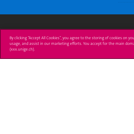
Université de Genève
S'ins
By clicking “Accept All Cookies”, you agree to the storing of cookies on yo
usage, and assist in our marketing efforts. You accept for the main dom
24 rue du Général-Dufour
Immatri
(xxx.unige.ch).
1211 Genève 4
T. +41 (0)22 379 71 11
Démarch
F. +41 (0)22 379 11 34
Poser u
Contact
Plans d'accès aux bâtiments
L'UNIGE de A à Z
Politique et configuration des cookies