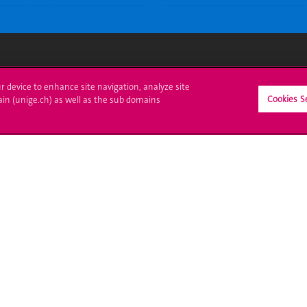
crire à l'UNIGE
L'UNIGE vous informe
ur device to enhance site navigation, analyze site
Cookies S
ain (unige.ch) as well as the sub domains
culations
UNIGE Mobile
es administratives
Médias
ne question
Offres d'emploi
Bibliothèque
Calendrier académique