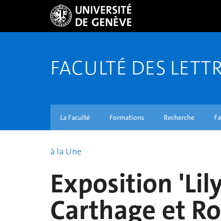
FACULTÉ DES LETT
La Faculté
Formations
Recherche
Fa
à la Une
Exposition 'Lil
Carthage et Rom