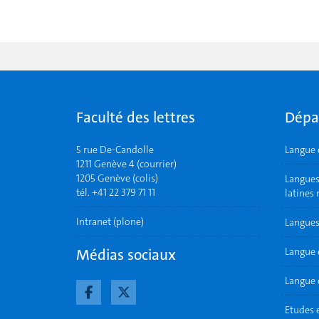
Faculté des lettres
Dépa
5 rue De-Candolle
Langue 
1211 Genève 4 (courrier)
1205 Genève (colis)
Langues 
tél. +41 22 379 71 11
latines
Intranet (plone)
Langues
Médias sociaux
Langue 
Langue e
Etudes 