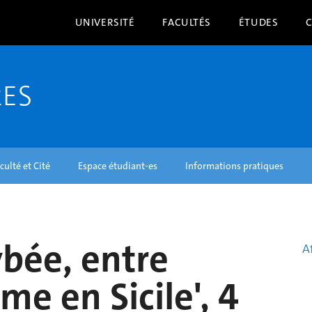
UNIVERSITÉ
FACULTÉS
ÉTUDES
RES
culté et Cité
Espace étudiant-es
Informations pratiques
ybée, entre
A
e en Sicile', 4