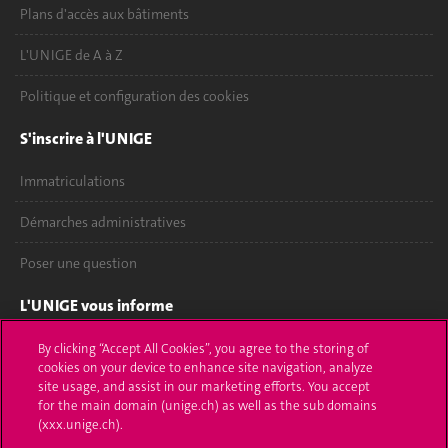
Plans d'accès aux bâtiments
L'UNIGE de A à Z
Politique et configuration des cookies
S'inscrire à l'UNIGE
Immatriculations
Démarches administratives
Poser une question
L'UNIGE vous informe
UNIGE Mobile
By clicking “Accept All Cookies”, you agree to the storing of
cookies on your device to enhance site navigation, analyze
site usage, and assist in our marketing efforts. You accept
Médias
for the main domain (unige.ch) as well as the sub domains
(xxx.unige.ch).
Offres d'emploi