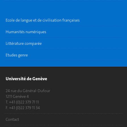
Ecole de langue et de civilisation françaises
Humanités numériques
Littérature comparée
Etudes genre
Université de Genève
24 rue du Général-Dufour
1211 Genève 4
T. +41 (0)22 379 71 11
F. +41 (0)22 379 11 34
Contact