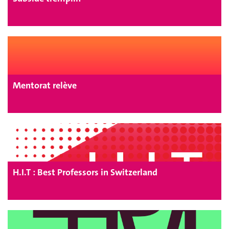
Mentorat relève
H.I.T : Best Professors in Switzerland