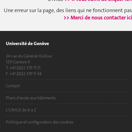
Une erreur sur la page, des liens qui ne fonctionnent pas
>> Merci de nous contacter ici
Université de Genève
24 rue du Général-Dufour
1211 Genève 4
T. +41 (0)22 379 71 11
F. +41 (0)22 379 11 34
Contact
Plans d'accès aux bâtiments
L'UNIGE de A à Z
Politique et configuration des cookies