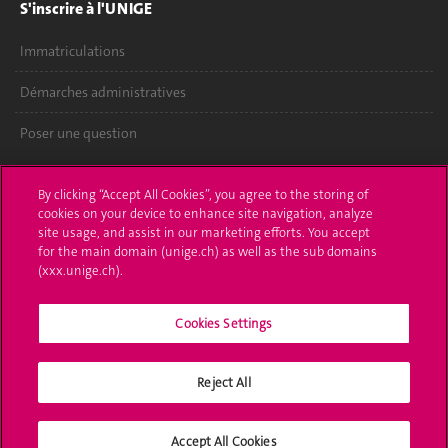
S'inscrire à l'UNIGE
Immatriculations
Démarches administratives
Poser une question
L'UNIGE vous informe
By clicking “Accept All Cookies”, you agree to the storing of
cookies on your device to enhance site navigation, analyze
UNIGE Mobile
site usage, and assist in our marketing efforts. You accept
for the main domain (unige.ch) as well as the sub domains
Médias
(xxx.unige.ch).
Offres d'emploi
Cookies Settings
Bibliothèque
Calendrier académique
Reject All
Médias sociaux UNIGE
Accept All Cookies