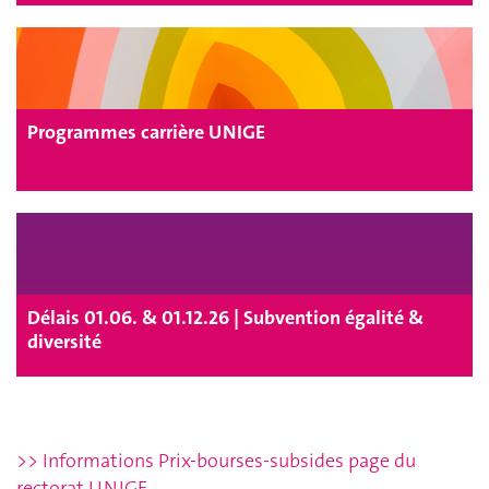
Programmes carrière UNIGE
Délais 01.06. & 01.12.26 | Subvention égalité &
diversité
>> Informations Prix-bourses-subsides page du
rectorat UNIGE