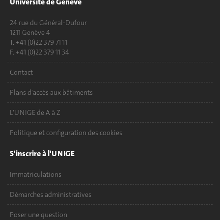
Université de Genève
24 rue du Général-Dufour
1211 Genève 4
T. +41 (0)22 379 71 11
F. +41 (0)22 379 11 34
Contact
Plans d'accès aux bâtiments
L'UNIGE de A à Z
Politique et configuration des cookies
S'inscrire à l'UNIGE
Immatriculations
Démarches administratives
Poser une question