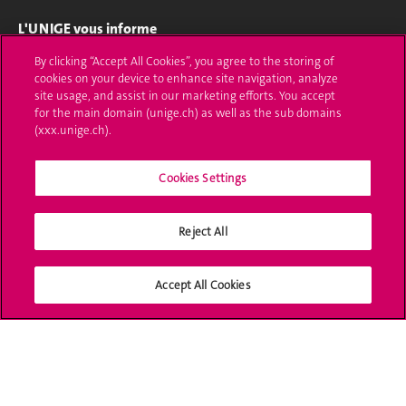
L'UNIGE vous informe
By clicking “Accept All Cookies”, you agree to the storing of
UNIGE Mobile
cookies on your device to enhance site navigation, analyze
site usage, and assist in our marketing efforts. You accept
Médias
for the main domain (unige.ch) as well as the sub domains
(xxx.unige.ch).
Offres d'emploi
Bibliothèque
Cookies Settings
Calendrier académique
Reject All
Médias sociaux UNIGE
Accept All Cookies
Accréditation