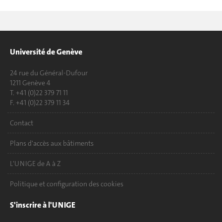
Université de Genève
24 rue du Général-Dufour
1211 Genève 4
T. +41 (0)22 379 71 11
F. +41 (0)22 379 11 34
Contact
Plans d'accès aux bâtiments
L'UNIGE de A à Z
Politique et configuration des cookies
S'inscrire à l'UNIGE